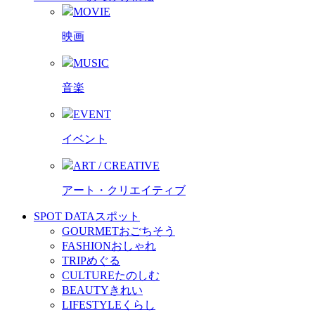
MOVIE
映画
MUSIC
音楽
EVENT
イベント
ART / CREATIVE
アート・クリエイティブ
SPOT DATA
スポット
GOURMET
おごちそう
FASHION
おしゃれ
TRIP
めぐる
CULTURE
たのしむ
BEAUTY
きれい
LIFESTYLE
くらし