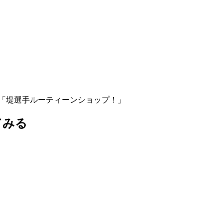
人：堤俊輔「堤選手ルーティーンショップ！」
てみる