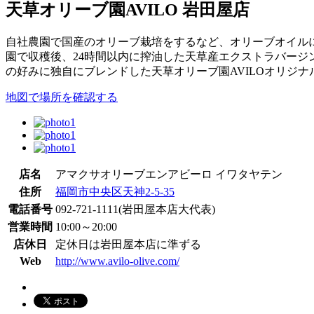
天草オリーブ園AVILO 岩田屋店
自社農園で国産のオリーブ栽培をするなど、オリーブオイルに
園で収穫後、24時間以内に搾油した天草産エクストラバージ
の好みに独自にブレンドした天草オリーブ園AVILOオリジ
地図で場所を確認する
店名
アマクサオリーブエンアビーロ イワタヤテン
住所
福岡市中央区天神2-5-35
電話番号
092-721-1111(岩田屋本店大代表)
営業時間
10:00～20:00
店休日
定休日は岩田屋本店に準ずる
Web
http://www.avilo-olive.com/