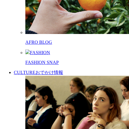
AFRO BLOG
FASHION
FASHION SNAP
CULTURE
おでかけ情報