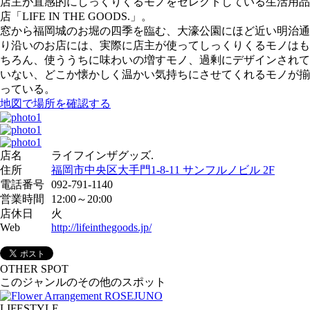
店主が直感的にしっくりくるモノをセレクトしている生活用品
店「LIFE IN THE GOODS.」。
窓から福岡城のお堀の四季を臨む、大濠公園にほど近い明治通
り沿いのお店には、実際に店主が使ってしっくりくるモノはも
ちろん、使ううちに味わいの増すモノ、過剰にデザインされて
いない、どこか懐かしく温かい気持ちにさせてくれるモノが揃
っている。
地図で場所を確認する
店名
ライフインザグッズ.
住所
福岡市中央区大手門1-8-11 サンフルノビル 2F
電話番号
092-791-1140
営業時間
12:00～20:00
店休日
火
Web
http://lifeinthegoods.jp/
OTHER SPOT
このジャンルのその他のスポット
LIFESTYLE