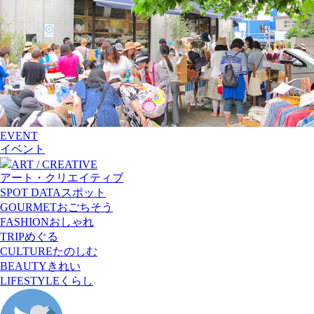
EVENT
イベント
ART / CREATIVE
アート・クリエイティブ
SPOT DATA
スポット
GOURMET
おごちそう
FASHION
おしゃれ
TRIP
めぐる
CULTURE
たのしむ
BEAUTY
きれい
LIFESTYLE
くらし