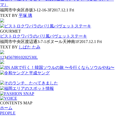
マ）
福岡市中央区赤坂3-12-16-3F
2017.12.1 Fri
TEXT BY
平塚 璃
GOURMET
ビストロクワバラのパリ風バヴェットステーキ
福岡市中央区渡辺通3-7-1ボヌール天神南1F
2017.12.1 Fri
TEXT BY
しばた たみ
1
2
3
4
5
6
7
8
9
10
20
25
30
L
CONTENTS MAP
ホーム
PEOPLE