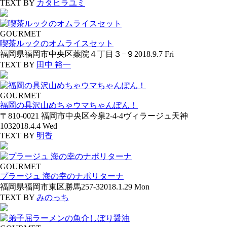
TEXT BY
カタヒラユミ
GOURMET
喫茶ルックのオムライスセット
福岡県福岡市中央区薬院４丁目３−９
2018.9.7 Fri
TEXT BY
田中 裕一
GOURMET
福岡の具沢山めちゃウマちゃんぽん！
〒810-0021 福岡市中央区今泉2-4-4ヴィラージュ天神
103
2018.4.4 Wed
TEXT BY
明香
GOURMET
プラージュ 海の幸のナポリターナ
福岡県福岡市東区勝馬257-3
2018.1.29 Mon
TEXT BY
みのっち