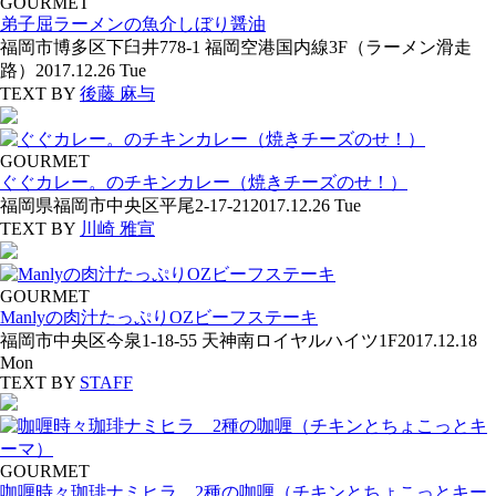
GOURMET
弟子屈ラーメンの魚介しぼり醤油
福岡市博多区下臼井778-1 福岡空港国内線3F（ラーメン滑走
路）
2017.12.26 Tue
TEXT BY
後藤 麻与
GOURMET
ぐぐカレー。のチキンカレー（焼きチーズのせ！）
福岡県福岡市中央区平尾2-17-21
2017.12.26 Tue
TEXT BY
川崎 雅宣
GOURMET
Manlyの肉汁たっぷりOZビーフステーキ
福岡市中央区今泉1‐18‐55 天神南ロイヤルハイツ1F
2017.12.18
Mon
TEXT BY
STAFF
GOURMET
咖喱時々珈琲ナミヒラ 2種の咖喱（チキンとちょこっとキー