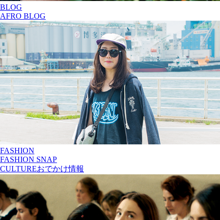
BLOG
AFRO BLOG
FASHION
FASHION SNAP
CULTURE
おでかけ情報