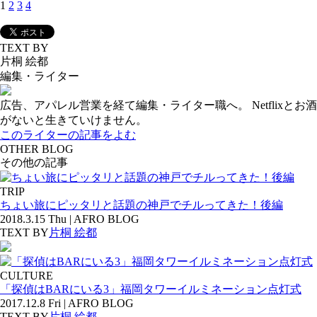
1
2
3
4
TEXT BY
片桐 絵都
編集・ライター
広告、アパレル営業を経て編集・ライター職へ。 Netflixとお酒
がないと生きていけません。
このライターの記事をよむ
OTHER BLOG
その他の記事
TRIP
ちょい旅にピッタリと話題の神戸でチルってきた！後編
2018.3.15 Thu | AFRO BLOG
TEXT BY
片桐 絵都
CULTURE
「探偵はBARにいる3」福岡タワーイルミネーション点灯式
2017.12.8 Fri | AFRO BLOG
TEXT BY
片桐 絵都