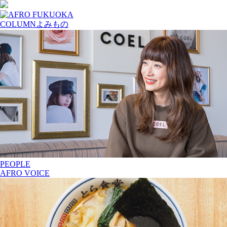
COLUMN
よみもの
PEOPLE
AFRO VOICE