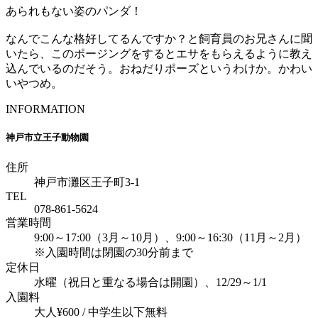
あられもない姿のパンダ！
なんでこんな格好してるんですか？と飼育員のお兄さんに聞
いたら、このポージングをするとエサをもらえるように教え
込んでいるのだそう。おねだりポーズというわけか。かわい
いやつめ。
INFORMATION
神戸市立王子動物園
住所
神戸市灘区王子町3-1
TEL
078-861-5624
営業時間
9:00～17:00（3月～10月）、9:00～16:30（11月～2月）
※入園時間は閉園の30分前まで
定休日
水曜（祝日と重なる場合は開園）、12/29～1/1
入園料
大人¥600 / 中学生以下無料