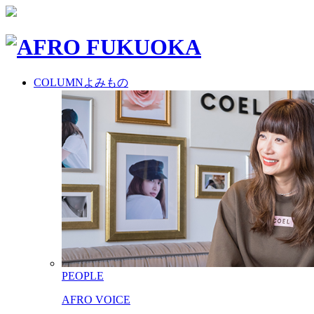
COLUMN
よみもの
PEOPLE
AFRO VOICE