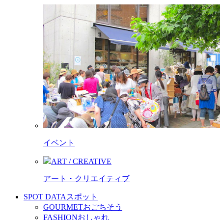
イベント
ART / CREATIVE
アート・クリエイティブ
SPOT DATA
スポット
GOURMET
おごちそう
FASHION
おしゃれ