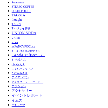
Steamwork
STEREO COFFEE
SUSHI POLICE
TAGSTA
thought
Tシャツ
T・ジョイ博多
UNION SODA
VIORO
wonk
xxFANCYPOOLxx
あしたは最高のはじまり
いい感じに住みたい。
おそ松さん
けいおん！
こくらハロウィン
たなかみさき
アイアンマン
アイスブリュードコーヒー
アクション
アクセサリー
イベントレポート
イムズ
エストニア