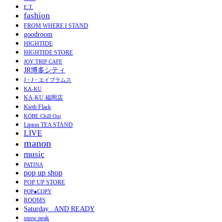
E.T.
fashion
FROM WHERE I STAND
goodroom
HIGHTIDE
HIGHTIDE STORE
JOY TRIP CAFE
JR博多シティ
J・J・エイブラムス
KA-KU
KA-KU 福岡店
Kieth Flack
KOBE Chill Out
Lipton TEA STAND
LIVE
manon
music
PATINA
pop up shop
POP UP STORE
POP●COPY
ROOMS
Saturday . AND READY
snow peak