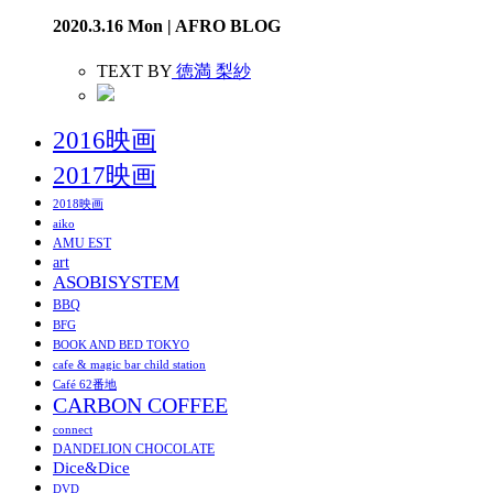
2020.3.16 Mon | AFRO BLOG
TEXT BY
徳満 梨紗
2016映画
2017映画
2018映画
aiko
AMU EST
art
ASOBISYSTEM
BBQ
BFG
BOOK AND BED TOKYO
cafe & magic bar child station
Café 62番地
CARBON COFFEE
connect
DANDELION CHOCOLATE
Dice&Dice
DVD