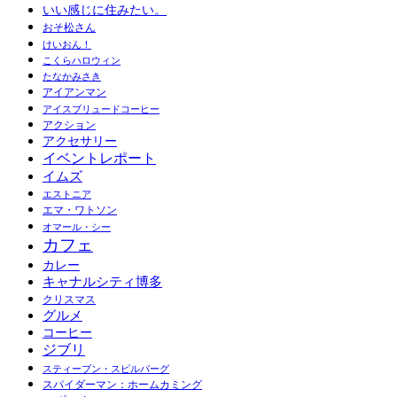
いい感じに住みたい。
おそ松さん
けいおん！
こくらハロウィン
たなかみさき
アイアンマン
アイスブリュードコーヒー
アクション
アクセサリー
イベントレポート
イムズ
エストニア
エマ・ワトソン
オマール・シー
カフェ
カレー
キャナルシティ博多
クリスマス
グルメ
コーヒー
ジブリ
スティーブン・スピルバーグ
スパイダーマン：ホームカミング