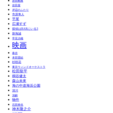
岩田剛典
岩田屋
岸辺のふたり
市原隼人
平尾
広瀬すず
探偵はBARにいる3
新海誠
早見沙織
映画
春吉
本田望結
杉咲花
東京ウィンドオーケストラ
松田龍平
桐谷健太
森山未來
海の中道海浜公園
清川
演劇
物件
石田将也
神木隆之介