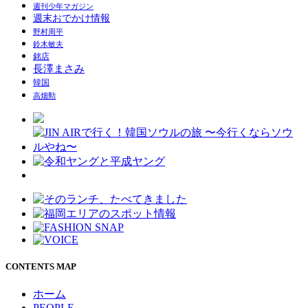
週刊少年マガジン
週末おでかけ情報
野村周平
鈴木敏夫
銘店
長澤まさみ
韓国
高畑勲
CONTENTS MAP
ホーム
PEOPLE