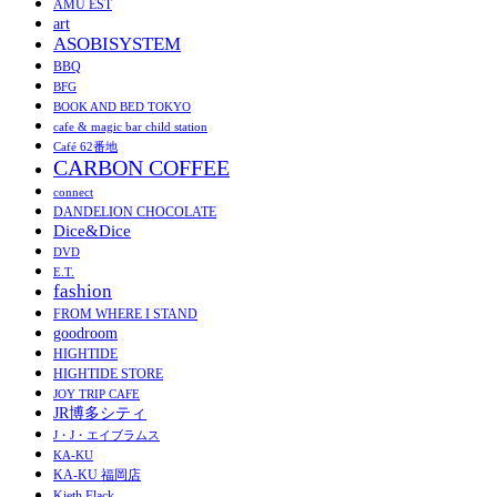
AMU EST
art
ASOBISYSTEM
BBQ
BFG
BOOK AND BED TOKYO
cafe & magic bar child station
Café 62番地
CARBON COFFEE
connect
DANDELION CHOCOLATE
Dice&Dice
DVD
E.T.
fashion
FROM WHERE I STAND
goodroom
HIGHTIDE
HIGHTIDE STORE
JOY TRIP CAFE
JR博多シティ
J・J・エイブラムス
KA-KU
KA-KU 福岡店
Kieth Flack