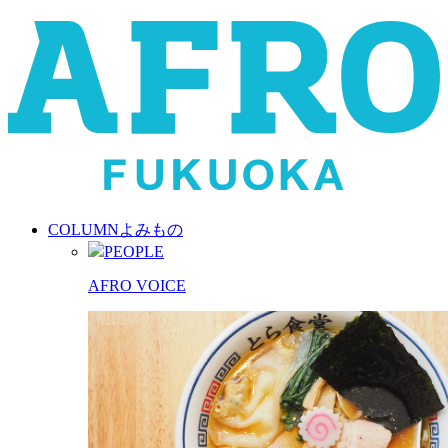
COLUMN
よみもの
PEOPLE
AFRO VOICE