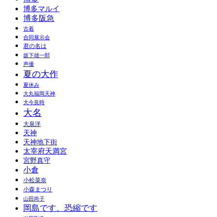
博多マルイ
博多阪急
古着
合同展示会
君の名は
坂下雄一郎
声優
夏の大作
夏休み
大丸福岡天神
大今良時
大名
大泉洋
天神
天神地下街
太宰府天満宮
宮野真守
小倉
小松菜奈
小森まつり
山田尚子
岡島です、恐縮です