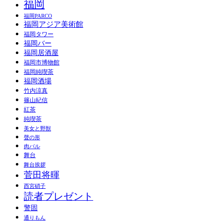
福岡
福岡PARCO
福岡アジア美術館
福岡タワー
福岡バー
福岡居酒屋
福岡市博物館
福岡純喫茶
福岡酒場
竹内涼真
篠山紀信
紅茶
純喫茶
美女と野獣
聲の形
肉バル
舞台
舞台挨拶
菅田将暉
西宮硝子
読者プレゼント
警固
通りもん