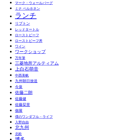
マーク・ウォールバーグ
ミナ ペルホネン
ランチ
リプトン
レッドタートル
ローストビーフ
ローストビーフ丼
ワイン
ワークショップ
万年筆
三菱地所アルティアム
上白石萌音
中西美帆
九州朝日放送
今泉
佐藤二朗
佐藤健
佐藤栞里
個展
僕のワンダフル・ライフ
入野自由
北九州
北欧
博多