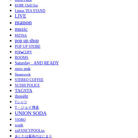
KOBE Chill Out
Lipton TEA STAND
LIVE
manon
music
PATINA
pop up shop
POP UP STORE
POP●COPY
ROOMS
Saturday . AND READY
snow peak
Steamwork
STEREO COFFEE
SUSHI POLICE
TAGSTA
thought
Tシャツ
T・ジョイ博多
UNION SODA
VIORO
wonk
xxFANCYPOOLxx
あしたは最高のはじまり