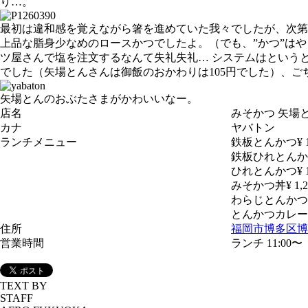
り…。
最初は違和感を覚えながら箸を進めていた我々でしたが、次第
上品な脂身少なめのロースかつでしたよ。（でも、”かつ”は
ツ屋さんで塩を注文するなんて失礼失礼… システムはという
でした（矢場とんさんは御飯のおかわりは105円でした）、ごち
矢場とんのおぶたさまがかわいいなー。
店名
みそかつ 矢場
カナ
ヤバトン
ランチメニュー
鉄板とんかつ¥ 1
鉄板ひれとんかつ
ひれとんかつ¥ 1
みそかつ丼¥ 1,
わらじとんかつ¥ 
とんかつカレー¥ 
住所
福岡市博多区博多
営業時間
ランチ 11:00〜
TEXT BY
STAFF