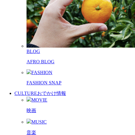
BLOG
AFRO BLOG
FASHION
FASHION SNAP
CULTURE
おでかけ情報
MOVIE
映画
MUSIC
音楽