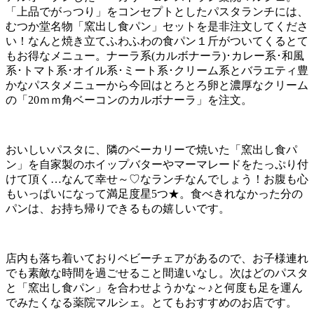
「上品でがっつり」をコンセプトとしたパスタランチには、
むつか堂名物「窯出し食パン」セットを是非注文してくださ
い！なんと焼き立てふわふわの食パン１斤がついてくるとて
もお得なメニュー。ナーラ系(カルボナーラ)･カレー系･和風
系･トマト系･オイル系･ミート系･クリーム系とバラエティ豊
かなパスタメニューから今回はとろとろ卵と濃厚なクリーム
の「20ｍｍ角ベーコンのカルボナーラ」を注文。
おいしいパスタに、隣のベーカリーで焼いた「窯出し食パ
ン」を自家製のホイップバターやマーマレードをたっぷり付
けて頂く…なんて幸せ～♡なランチなんでしょう！お腹も心
もいっぱいになって満足度星5つ★。食べきれなかった分の
パンは、お持ち帰りできるもの嬉しいです。
店内も落ち着いておりベビーチェアがあるので、お子様連れ
でも素敵な時間を過ごせること間違いなし。次はどのパスタ
と「窯出し食パン」を合わせようかな～♪と何度も足を運ん
でみたくなる薬院マルシェ。とてもおすすめのお店です。