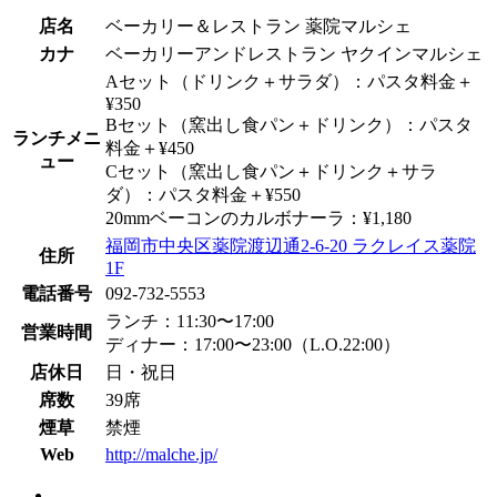
店名
ベーカリー＆レストラン 薬院マルシェ
カナ
ベーカリーアンドレストラン ヤクインマルシェ
Aセット（ドリンク＋サラダ）：パスタ料金＋
¥350
Bセット（窯出し食パン＋ドリンク）：パスタ
ランチメニ
料金＋¥450
ュー
Cセット（窯出し食パン＋ドリンク＋サラ
ダ）：パスタ料金＋¥550
20mmベーコンのカルボナーラ：¥1,180
福岡市中央区薬院渡辺通2-6-20 ラクレイス薬院
住所
1F
電話番号
092-732-5553
ランチ：11:30〜17:00
営業時間
ディナー：17:00〜23:00（L.O.22:00）
店休日
日・祝日
席数
39席
煙草
禁煙
Web
http://malche.jp/