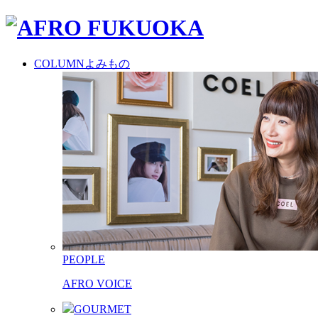
COLUMN
よみもの
PEOPLE
AFRO VOICE
GOURMET