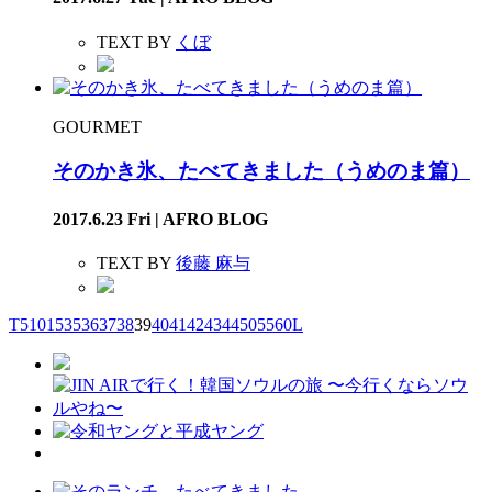
TEXT BY
くぼ
GOURMET
そのかき氷、たべてきました（うめのま篇）
2017.6.23 Fri | AFRO BLOG
TEXT BY
後藤 麻与
T
5
10
15
35
36
37
38
39
40
41
42
43
44
50
55
60
L