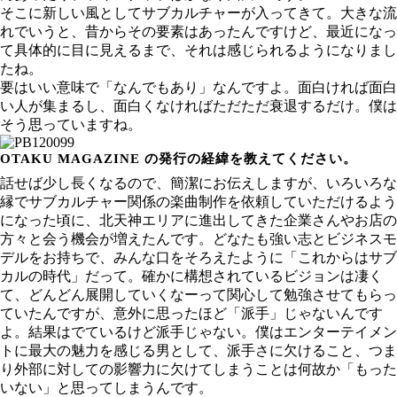
そこに新しい風としてサブカルチャーが入ってきて。大きな流
れでいうと、昔からその要素はあったんですけど、最近になっ
て具体的に目に見えるまで、それは感じられるようになりまし
たね。
要はいい意味で「なんでもあり」なんですよ。面白ければ面白
い人が集まるし、面白くなければただただ衰退するだけ。僕は
そう思っていますね。
OTAKU MAGAZINE の発行の経緯を教えてください。
話せば少し長くなるので、簡潔にお伝えしますが、いろいろな
縁でサブカルチャー関係の楽曲制作を依頼していただけるよう
になった頃に、北天神エリアに進出してきた企業さんやお店の
方々と会う機会が増えたんです。どなたも強い志とビジネスモ
デルをお持ちで、みんな口をそろえたように「これからはサブ
カルの時代」だって。確かに構想されているビジョンは凄く
て、どんどん展開していくなーって関心して勉強させてもらっ
ていたんですが、意外に思ったほど「派手」じゃないんです
よ。結果はでているけど派手じゃない。僕はエンターテイメン
トに最大の魅力を感じる男として、派手さに欠けること、つま
り外部に対しての影響力に欠けてしまうことは何故か「もった
いない」と思ってしまうんです。