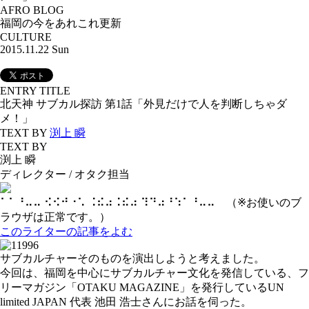
AFRO BLOG
福岡の今をあれこれ更新
CULTURE
2015.11.22 Sun
ENTRY TITLE
北天神 サブカル探訪 第1話「外見だけで人を判断しちゃダ
メ！」
TEXT BY
渕上 瞬
TEXT BY
渕上 瞬
ディレクター / オタク担当
⠁⠁⠘⠤⠤ ⠪⠪⠚⠐⠡ ⠨⠮⠴⠨⠮⠴ ⠹⠙⠴⠘⠱⠁⠘⠤⠤ （※お使いのブ
ラウザは正常です。）
このライターの記事をよむ
サブカルチャーそのものを演出しようと考えました。
今回は、福岡を中心にサブカルチャー文化を発信している、フ
リーマガジン「OTAKU MAGAZINE」を発行しているUN
limited JAPAN 代表 池田 浩士さんにお話を伺った。