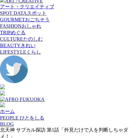
ART / CREATIVE
アート・クリエイティブ
SPOT DATA
スポット
GOURMET
おごちそう
FASHION
おしゃれ
TRIP
めぐる
CULTURE
たのしむ
BEAUTY
きれい
LIFESTYLE
くらし
ホーム
PEOPLE ひとをしる
BLOG
北天神 サブカル探訪 第1話「外見だけで人を判断しちゃダ
メ！」