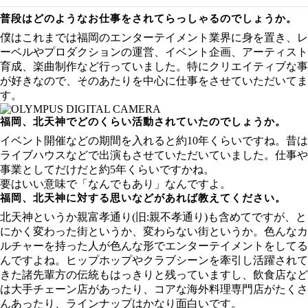
普段はどのようなお仕事をされてらっしゃるのでしょうか。
僕はこれまでは福岡のエンターテイメント業界に身を置き、レ
ーベルやプロダクションの運営、イベント企画、アーティスト
育成、楽曲制作など行っていました。特にクリエイティブな事
が好きなので、そのあたりを中心に仕事をさせていただいてま
す。
福岡、北天神でどのくらい活動されていたのでしょうか。
イベント開催などの期間を入れると約10年くらいですね。昔は
ライブハウスなどで出演もさせていただいていました。仕事や
事業としてだけだと約5年くらいですかね。
要はいい意味で「なんでもあり」なんですよ。
福岡、北天神に対する思いなどがあれば教えてください。
北天神というか親富孝通り(旧:親不孝通り)も含めてですが、と
にかく変わった街というか、変わらない街というか。色んなカ
ルチャーを持った人が色んな形でエンターテイメントをしてる
んですよね。ヒップホップやクラブシーンを牽引し活躍されて
きた諸先輩方の伝統もはっきりと残っていますし、飲食店など
は大手チェーン店があったり、コアな海外料理専門店がたくさ
んあったり、ラインナップはかなり面白いです。