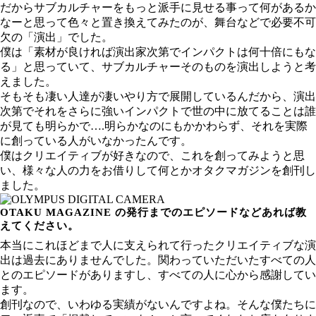
だからサブカルチャーをもっと派手に見せる事って何があるか
なーと思って色々と置き換えてみたのが、舞台などで必要不可
欠の「演出」でした。
僕は「素材が良ければ演出家次第でインパクトは何十倍にもな
る」と思っていて、サブカルチャーそのものを演出しようと考
えました。
そもそも凄い人達が凄いやり方で展開しているんだから、演出
次第でそれをさらに強いインパクトで世の中に放てることは誰
が見ても明らかで….明らかなのにもかかわらず、それを実際
に創っている人がいなかったんです。
僕はクリエイティブが好きなので、これを創ってみようと思
い、様々な人の力をお借りして何とかオタクマガジンを創刊し
ました。
OTAKU MAGAZINE の発行までのエピソードなどあれば教
えてください。
本当にこれほどまで人に支えられて行ったクリエイティブな演
出は過去にありませんでした。関わっていただいたすべての人
とのエピソードがありますし、すべての人に心から感謝してい
ます。
創刊なので、いわゆる実績がないんですよね。そんな僕たちに