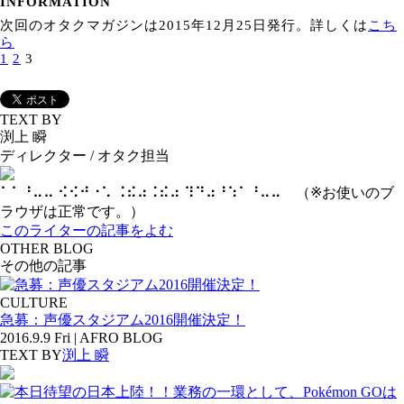
INFORMATION
次回のオタクマガジンは2015年12月25日発行。詳しくは
こち
ら
1
2
3
TEXT BY
渕上 瞬
ディレクター / オタク担当
⠁⠁⠘⠤⠤ ⠪⠪⠚⠐⠡ ⠨⠮⠴⠨⠮⠴ ⠹⠙⠴⠘⠱⠁⠘⠤⠤ （※お使いのブ
ラウザは正常です。）
このライターの記事をよむ
OTHER BLOG
その他の記事
CULTURE
急募：声優スタジアム2016開催決定！
2016.9.9 Fri | AFRO BLOG
TEXT BY
渕上 瞬