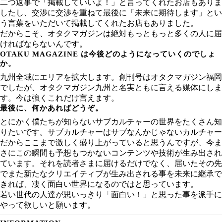
二つ返事で「掲載していいよ！」と言ってくれたお店もありま
したし、交渉に交渉を重ねて最後に「未来に期待します」とい
う言葉をいただいて掲載してくれたお店もありました。
だからこそ、オタクマガジンは絶対もっともっと多くの人に届
ければならないんです。
OTAKU MAGAZINE は今後どのようになっていくのでしょ
か。
九州全域にエリアを拡大します。創刊号はオタクマガジン福岡
でしたが、オタクマガジン九州と名実ともに言える媒体にしま
す。今は強くこれだけ言えます。
最後に、何かあればどうぞ。
とにかく僕たちが知らないサブカルチャーの世界をたくさん知
りたいです。サブカルチャーはサブなんかじゃないカルチャー
だからここまで激しく盛り上がっていると思うんですが、今ま
さにこの瞬間も予想もつかないコンテンツや技術が生み出され
ています。それを読者さまに届けるだけでなく、届いたその先
でまた新たなクリエイティブが生み出される事を未来に継承で
きれば、凄く面白い世界になるのではと思っています。
若い世代の人達が思いっきり「面白い！」と思った事を派手に
やって欲しいと願います。