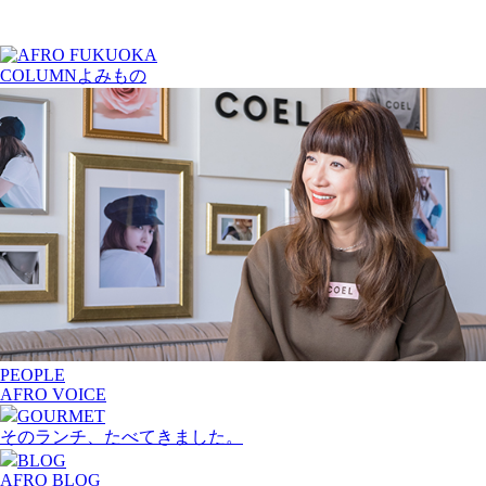
COLUMN
よみもの
PEOPLE
AFRO VOICE
GOURMET
そのランチ、たべてきました。
BLOG
AFRO BLOG