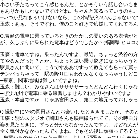
小さい子たちってこう感じるんだ、とかそういう話し合いもま
もありかもしれないですけどね。ちゃんと知るっていうのも。
─いつか見なきゃいけないなら、この作品がいいんじゃないです
玉森：
あぁ、そうですね。僕のこと好きで応援してくれてるん
Q.冒頭の電車に乗っているときのたかしの憂いのある表情が
が、久しぶりに乗られた電車はどうでしたか？(福岡県 ヒロコ
玉森：
電車ですね。乗ったんですよ、最近。ちょっと渋谷の方
てやるんだっけ？とか、ちょっと遠い乗り継ぎになっちゃうと
駅員さんに聞いて、こうですああですって教えてもらって買
テンパっちゃって。駅の降り口もわかんなくなっちゃうしど
─東京、関東地域は難しいですよね。
玉森：
難しい。みなさんはササササーっとどんどん行くじゃな
─ぜひ九州で電車に乗る練習しません？わかりやすいですよ！
玉森：
本当ですか。じゃあ宮田さん、第二の地元っておしゃっ
Q.撮影中にV6の岡田さんとお会いしたとききましたが、その
玉森：
別のスタジオで岡田さんも映画撮られてて、その時自分
姿を見たときに、ずっと分からなかったんですよ。けどなんが
全く気付かなかったんですよね。でもその後に頑張ってる？と
─先輩からのそういった一言は、よし！頑張る。っていうモチ