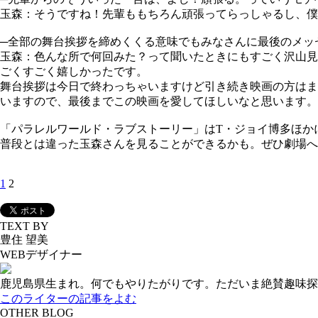
玉森：
そうですね！先輩ももちろん頑張ってらっしゃるし、僕
─全部の舞台挨拶を締めくくる意味でもみなさんに最後のメッ
玉森：
色んな所で何回みた？って聞いたときにもすごく沢山見
ごくすごく嬉しかったです。
舞台挨拶は今日で終わっちゃいますけど引き続き映画の方はま
いますので、最後までこの映画を愛してほしいなと思います。
「パラレルワールド・ラブストーリー」はT・ジョイ博多ほか
普段とは違った玉森さんを見ることができるかも。ぜひ劇場へ
1
2
TEXT BY
豊住 望美
WEBデザイナー
鹿児島県生まれ。何でもやりたがりです。ただいま絶賛趣味探
このライターの記事をよむ
OTHER BLOG