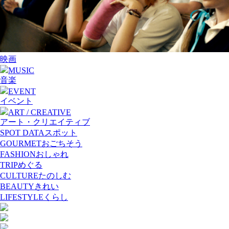
映画
MUSIC
音楽
EVENT
イベント
ART / CREATIVE
アート・クリエイティブ
SPOT DATA
スポット
GOURMET
おごちそう
FASHION
おしゃれ
TRIP
めぐる
CULTURE
たのしむ
BEAUTY
きれい
LIFESTYLE
くらし