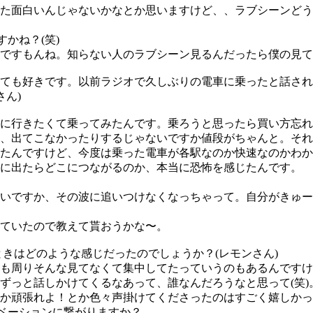
た面白いんじゃないかなとか思いますけど、、
ラブシーンどう
かね？(笑)
ですもんね。知らない人のラブシーン見るんだったら僕の見て
とても好きです。以前ラジオで久しぶりの電車に乗ったと話さ
さん)
に行きたくて乗ってみたんです。乗ろうと思ったら買い方忘れ
、出てこなかったりするじゃないですか値段がちゃんと。それ
ったんですけど、今度は乗った電車が各駅なのか快速なのかわ
こに出たらどこにつながるのか、本当に恐怖を感じたんです。
いですか、その波に追いつけなくなっちゃって。自分がきゅー
ていたので教えて貰おうかな〜。
ときはどのような感じだったのでしょうか？(レモンさん)
も周りそんな見てなくて集中してたっていうのもあるんですけ
ずっと話しかけてくるなあって、誰なんだろうなと思って(笑
か頑張れよ！とか色々声掛けてくださったのはすごく嬉しかっ
ベーションに繋がりますか？