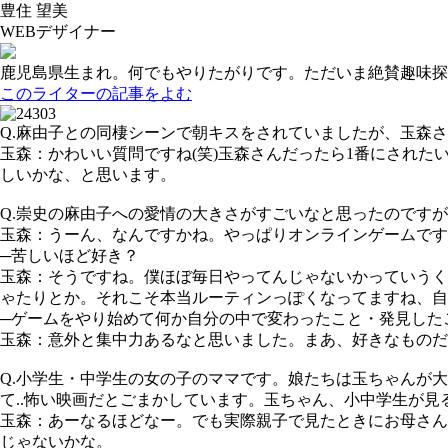
豊住 望美
WEBデザイナー
鹿児島県生まれ。何でもやりたがりです。ただいま絶賛趣味探
このライターの記事をよむ
Q.麻由子との同棲シーンで朝キスをされていましたが、玉森さ
玉森：
かわいい質問ですね(笑)玉森さんだったら1番にされた
しいかな、と思います。
Q.崇史の麻由子への愛情の大きさがすごいなと思ったのですが
玉森：
うーん、なんですかね。やっぱり
オンラインゲーム
です
─苦しいほど好き？
玉森：
そうですね。僕ほぼ毎日やってんじゃないかっていうく
ゃたりとか。それこそ本当ルーティンっぽくなってますね、自
─ゲームをやり始めて何か自分の中で変わったこと・発見した
玉森：
意外と集中力あるなと思いました。まあ、好きなものだ
Q.小学生・中学生の女の子のママです。娘たちは玉ちゃんが
て..怖い映画だとごまかしています。玉ちゃん、小中学生が見る
玉森：
あーなるほどなー。でも実際親子で見たときにお母さん
じゃないかな。