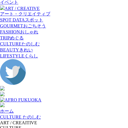
イベント
ART / CREATIVE
アート・クリエイティブ
SPOT DATA
スポット
GOURMET
おごちそう
FASHION
おしゃれ
TRIP
めぐる
CULTURE
たのしむ
BEAUTY
きれい
LIFESTYLE
くらし
ホーム
CULTURE たのしむ
ART / CREAITIVE
CULTURE