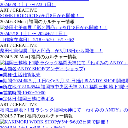
2024/6/8（土）〜6/23（日）
ART / CREAITIVE
SOME PRODUCTSが6月8日から開催！！
2024.6.3 Mon | 福岡のカルチャー情報
2024/5/18［土］〜 2024/6/2［日］
［作家在廊日］ 5/18～5/20 6/1～6/2
ART / CREAITIVE
柴田七美個展「影と凹凸」が5月18日から開催！！
2024.5.20 Mon | 福岡のカルチャー情報
■店舗名:ANDY SHOP(アンディ ショップ)
■業種:生活雑貨販売
■期間:2024 年 5 月 1 日(水)~5 月 31 日(金) ※ANDY SHOP 開
■所在地:〒810-8544 福岡市中央区天神 2-1-1 福岡三越 地
■営業時間:10:00~20:00
■定休日:福岡三越に準ずる
ART / CREAITIVE
福岡三越地下1階 ラシック福岡天神にて「ねずみの ANDY」の期
2024.5.7 Tue | 福岡のカルチャー情報
2024/5/4［土］〜5/6［月・振休］