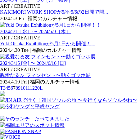
ART / CREAITIVE
KAKIMORI WORK SHOPが5/4~5/6の2日間で開...
2024.5.3 Fri | 福岡のカルチャー情報
2024/5/1［水］〜 2024/5/9［木］
ART / CREAITIVE
Yuki Otsuka Exhibitionが5月1日から開催！...
2024.4.30 Tue | 福岡のカルチャー情報
2024/3/15 [金] 〜 2024/6/16 [日]
ART / CREAITIVE
親愛なる友 フィンセント〜動くゴッホ展
2024.4.19 Fri | 福岡のカルチャー情報
T
3
4
5
6
7
8
9
10
11
12
20
L