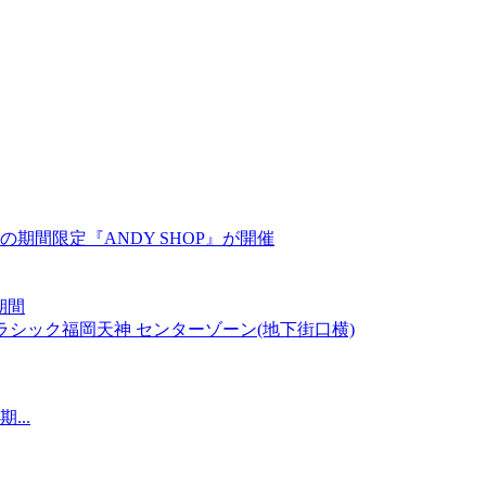
催期間
下1階 ラシック福岡天神 センターゾーン(地下街口横)
...