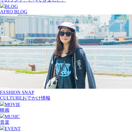
BLOG
AFRO BLOG
FASHION SNAP
CULTURE
おでかけ情報
MOVIE
映画
MUSIC
音楽
EVENT