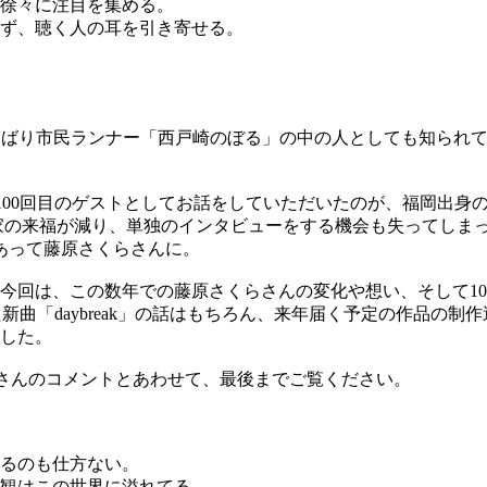
徐々に注目を集める。
ず、聴く人の耳を引き寄せる。
でしゃばり市民ランナー「西戸崎のぼる」の中の人としても知られ
念すべき100回目のゲストとしてお話をしていただいたのが、福岡
の来福が減り、単独のインタビューをする機会も失ってしまった
あって藤原さくらさんに。
ーとなった今回は、この数年での藤原さくらさんの変化や想い、そし
新曲「daybreak」の話はもちろん、来年届く予定の作品の
した。
くらさんのコメントとあわせて、最後までご覧ください。
るのも仕方ない。
観はこの世界に溢れてる。