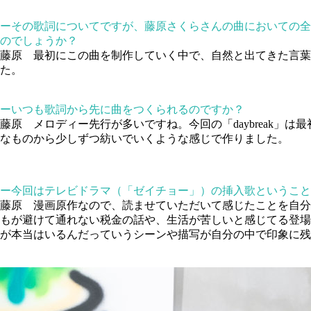
ーその歌詞についてですが、藤原さくらさんの曲においての全編
のでしょうか？
藤原
最初にこの曲を制作していく中で、自然と出てきた言葉
た。
ーいつも歌詞から先に曲をつくられるのですか？
藤原
メロディー先行が多いですね。今回の「daybreak」
なものから少しずつ紡いでいくような感じで作りました。
ー今回はテレビドラマ（「ゼイチョー」）の挿入歌ということも
藤原
漫画原作なので、読ませていただいて感じたことを自分
もが避けて通れない税金の話や、生活が苦しいと感じてる登場
が本当はいるんだっていうシーンや描写が自分の中で印象に残