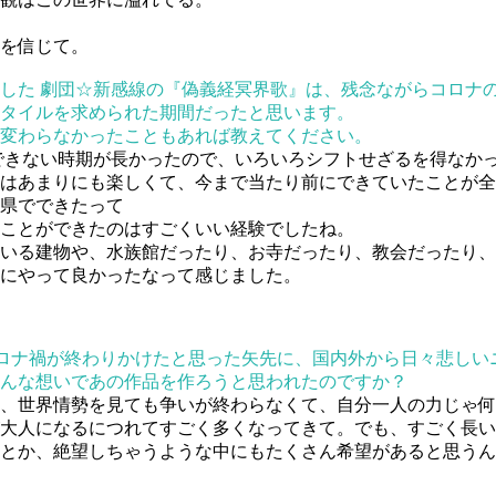
を信じて。
お伺いした 劇団☆新感線の『偽義経冥界歌』は、残念ながらコロ
タイルを求められた期間だったと思います。
変わらなかったこともあれば教えてください。
きない時期が長かったので、いろいろシフトせざるを得なかっ
はあまりにも楽しくて、今まで当たり前にできていたことが全
府県でできたって
ことができたのはすごくいい経験でしたね。
いる建物や、水族館だったり、お寺だったり、教会だったり、
にやって良かったなって感じました。
が、コロナ禍が終わりかけたと思った矢先に、国内外から日々悲
んな想いであの作品を作ろうと思われたのですか？
、世界情勢を見ても争いが終わらなくて、自分一人の力じゃ何
大人になるにつれてすごく多くなってきて。でも、すごく長い
とか、絶望しちゃうような中にもたくさん希望があると思うん