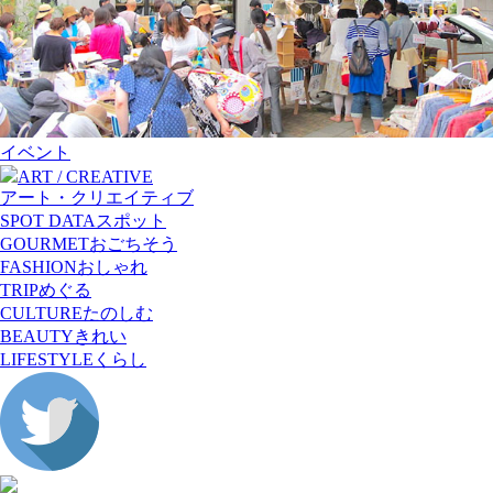
イベント
ART / CREATIVE
アート・クリエイティブ
SPOT DATA
スポット
GOURMET
おごちそう
FASHION
おしゃれ
TRIP
めぐる
CULTURE
たのしむ
BEAUTY
きれい
LIFESTYLE
くらし