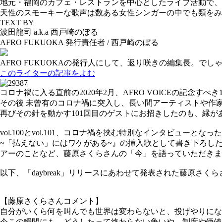
地元・福岡のカフェ・レストランを中心としたライブ活動で、
天性のスモーキーな歌声は数ある女性シンガーの中でも類をみ
TEXT BY
波田龍司 a.k.a 西戸崎のぼる
AFRO FUKUOKA 発行責任者 / 西戸崎のぼる
AFRO FUKUOKAの発行人にして、返り咲きの編集長。
このライターの記事をよむ
コロナ禍に入る直前の2020年2月、AFRO VOICEの記
その後 未曾有のコロナ禍に突入し、長い間アーティストや作家
再びその針を動かす101回目のゲストにお招きしたのも、縁が
vol.100とvol.101、コロナ禍を挟む特別なインタビュ
~「払えない」にはワケがある~』の挿入歌として書き下ろした
アーのことなど、藤原さくらさんの「今」を語っていただきま
以下、「daybreak」リリースにあわせて発表された藤原さ
【藤原さくらさんコメント】
自分がいくら何を叫んでも世界は変わらないと、投げやりにな
今この瞬間にも、どうしたって終わらない争いや、制度や価値