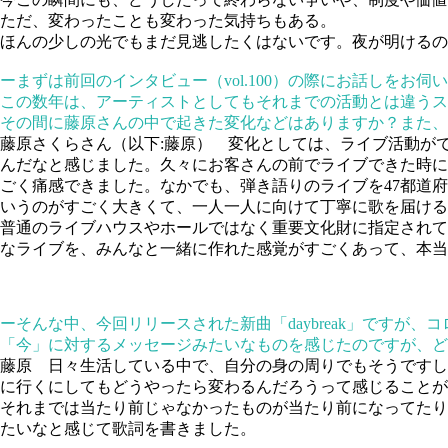
ただ、変わったことも変わった気持ちもある。
ほんの少しの光でもまだ見逃したくはないです。夜が明けるの
ーまずは前回のインタビュー（vol.100）の際にお話しを
この数年は、アーティストとしてもそれまでの活動とは違うス
その間に藤原さんの中で起きた変化などはありますか？また、
藤原さくらさん（以下:藤原）
変化としては、ライブ活動がで
んだなと感じました。久々にお客さんの前でライブできた時に
ごく痛感できました。なかでも、弾き語りのライブを47都道
いうのがすごく大きくて、一人一人に向けて丁寧に歌を届ける
普通のライブハウスやホールではなく重要文化財に指定されて
なライブを、みんなと一緒に作れた感覚がすごくあって、本当
ーそんな中、今回リリースされた新曲「daybreak」です
「今」に対するメッセージみたいなものを感じたのですが、ど
藤原
日々生活している中で、自分の身の周りでもそうですし
に行くにしてもどうやったら変わるんだろうって感じることが
それまでは当たり前じゃなかったものが当たり前になってたり
たいなと感じて歌詞を書きました。