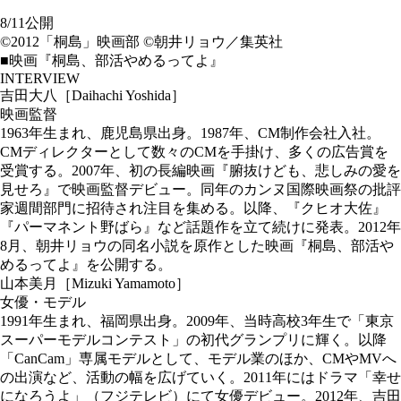
8/11公開
©2012「桐島」映画部 ©朝井リョウ／集英社
■映画『桐島、部活やめるってよ』
INTERVIEW
吉田大八［Daihachi Yoshida］
映画監督
1963年生まれ、鹿児島県出身。1987年、CM制作会社入社。
CMディレクターとして数々のCMを手掛け、多くの広告賞を
受賞する。2007年、初の長編映画『腑抜けども、悲しみの愛を
見せろ』で映画監督デビュー。同年のカンヌ国際映画祭の批評
家週間部門に招待され注目を集める。以降、『クヒオ大佐』
『パーマネント野ばら』など話題作を立て続けに発表。2012年
8月、朝井リョウの同名小説を原作とした映画『桐島、部活や
めるってよ』を公開する。
山本美月［Mizuki Yamamoto］
女優・モデル
1991年生まれ、福岡県出身。2009年、当時高校3年生で「東京
スーパーモデルコンテスト」の初代グランプリに輝く。以降
「CanCam」専属モデルとして、モデル業のほか、CMやMVへ
の出演など、活動の幅を広げていく。2011年にはドラマ「幸せ
になろうよ」（フジテレビ）にて女優デビュー。2012年、吉田