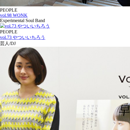
PEOPLE
vol.98 WONK
Experimental Soul Band
PEOPLE
vol.73 やついいちろう
芸人/DJ