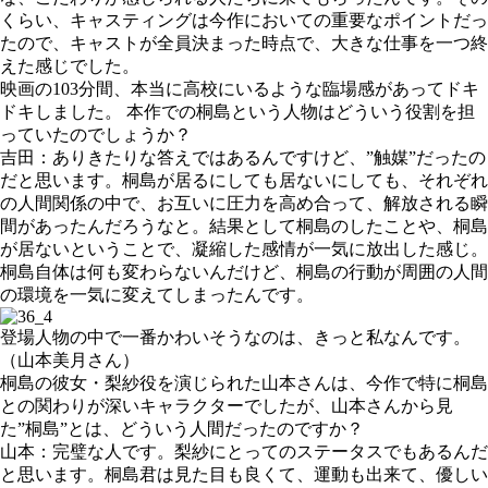
くらい、キャスティングは今作においての重要なポイントだっ
たので、キャストが全員決まった時点で、大きな仕事を一つ終
えた感じでした。
映画の103分間、本当に高校にいるような臨場感があってドキ
ドキしました。 本作での桐島という人物はどういう役割を担
っていたのでしょうか？
吉田：ありきたりな答えではあるんですけど、”触媒”だったの
だと思います。桐島が居るにしても居ないにしても、それぞれ
の人間関係の中で、お互いに圧力を高め合って、解放される瞬
間があったんだろうなと。結果として桐島のしたことや、桐島
が居ないということで、凝縮した感情が一気に放出した感じ。
桐島自体は何も変わらないんだけど、桐島の行動が周囲の人間
の環境を一気に変えてしまったんです。
登場人物の中で一番かわいそうなのは、きっと私なんです。
（山本美月さん）
桐島の彼女・梨紗役を演じられた山本さんは、今作で特に桐島
との関わりが深いキャラクターでしたが、山本さんから見
た”桐島”とは、どういう人間だったのですか？
山本：完璧な人です。梨紗にとってのステータスでもあるんだ
と思います。桐島君は見た目も良くて、運動も出来て、優しい