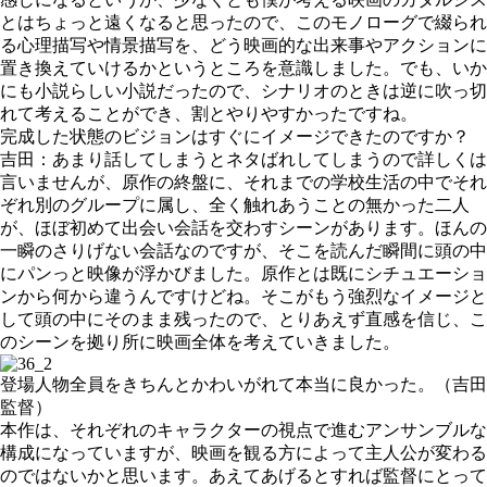
とはちょっと遠くなると思ったので、このモノローグで綴られ
る心理描写や情景描写を、どう映画的な出来事やアクションに
置き換えていけるかというところを意識しました。でも、いか
にも小説らしい小説だったので、シナリオのときは逆に吹っ切
れて考えることができ、割とやりやすかったですね。
完成した状態のビジョンはすぐにイメージできたのですか？
吉田：あまり話してしまうとネタばれしてしまうので詳しくは
言いませんが、原作の終盤に、それまでの学校生活の中でそれ
ぞれ別のグループに属し、全く触れあうことの無かった二人
が、ほぼ初めて出会い会話を交わすシーンがあります。ほんの
一瞬のさりげない会話なのですが、そこを読んだ瞬間に頭の中
にパンっと映像が浮かびました。原作とは既にシチュエーショ
ンから何から違うんですけどね。そこがもう強烈なイメージと
して頭の中にそのまま残ったので、とりあえず直感を信じ、こ
のシーンを拠り所に映画全体を考えていきました。
登場人物全員をきちんとかわいがれて本当に良かった。（吉田
監督）
本作は、それぞれのキャラクターの視点で進むアンサンブルな
構成になっていますが、映画を観る方によって主人公が変わる
のではないかと思います。あえてあげるとすれば監督にとって