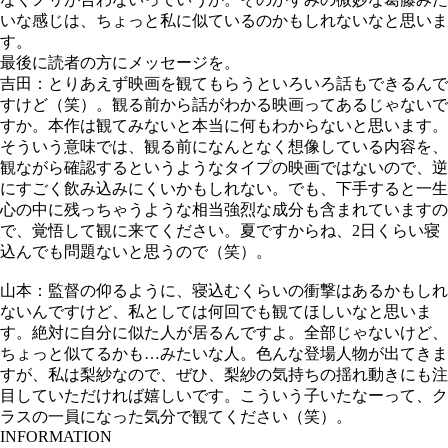
いな感じは、ちょっと私に似ているのかもしれないなと思いま
す。
最後に読者の方にメッセージを。
吉田：とりあえず映画を観てもらうといろいろ話もできるんで
すけど（笑）。観る前から話がわかる映画ってあるじゃないで
すか。本作は観てみないと本当に何もわからないと思います。
そういう意味では、観る前になんとなく想像している内容を、
観ながら確認するというようなタイプの映画ではないので、逆
にすごく飲み込みにくいかもしれない。でも、下手すると一生
心の中に残っちゃうような相当強烈な成分も含まれていますの
で、覚悟して観に来てください。夏ですからね、2日くらい寝
込んでも問題ないと思うので（笑）。
山本：監督の仰るように、寝込むくらいの衝撃はあるかもしれ
ないんですけど、私としては何回でも観てほしいなと思いま
す。絶対に自分に似た人が居るんですよ。全部じゃないけど、
ちょっと似てるかも…みたいな人。色んな登場人物が出てきま
すが、私は梨紗なので、ぜひ、梨紗の気持ちの揺れ動きにも注
目していただければ嬉しいです。こういう子いたなーって、ク
ラスの一員になった気分で観てください（笑）。
INFORMATION