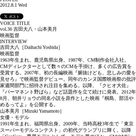
2012.8.1 Wed
VOICE TITLE
vol.36 吉田大八・山本美月
映画監督
INTERVIEW
吉田大八［Daihachi Yoshida］
映画監督
1963年生まれ、鹿児島県出身。1987年、CM制作会社入社。
CMディレクターとして数々のCMを手掛け、多くの広告賞を
受賞する。2007年、初の長編映画『腑抜けども、悲しみの愛を
見せろ』で映画監督デビュー。同年のカンヌ国際映画祭の批評
家週間部門に招待され注目を集める。以降、『クヒオ大佐』
『パーマネント野ばら』など話題作を立て続けに発表。2012年
8月、朝井リョウの同名小説を原作とした映画『桐島、部活や
めるってよ』を公開する。
山本美月［Mizuki Yamamoto］
女優・モデル
1991年生まれ、福岡県出身。2009年、当時高校3年生で「東京
スーパーモデルコンテスト」の初代グランプリに輝く。以降