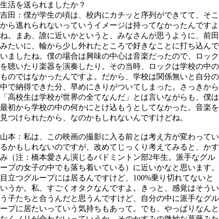
生活を送られましたか？
吉田：僕が学生の頃は、校内にカチッと序列ができてて、そこ
から逃れられないっていうイメージは持ってなかったんですよ
ね。まあ、誰に近いかというと、みなさんが思うように、前田
みたいに、輪から少し外れたところで好きなことに打ち込んで
いましたね。僕の場合は興味の中心は音楽だったので、ロック
を聴いたり楽器を演奏したり。その当時、ロックは学校の中の
ものではなかったんですよ。だから、学校は関係無いと自分の
中で納得できた分、早めにきりがついてしまった。さっきから
「高校生は学校が世界の全てなんだ」とは言いながらも、僕は
最初から学校の中の何かにとけ込もうとしてなかった。音楽を
見つけられたから、なのかもしれないんですけどね。
山本：私は、この映画の撮影に入る前とは考え方が変わってい
るかもしれないのですが、改めてじっくり考えてみると、かす
み（注：橋本愛さん演じるバドミントン部2年生。派手なグル
ープの女子の中でも落ち着いている）に近いかなと思います。
目立つグループには居るんですけど、100%乗り切れてないと
いうか。私、すごくオタクなんですよ。きっと、感覚はそうい
う子たちと合うんだと思うんですけど、自分の中に派手なグル
ープに居たいっていう気持ちもあって。でも、やっぱりなんと
なくノリが合わないっていうか。そのかすみの微妙な葛藤みた