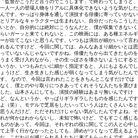
「監督がこうだと言うのでこうします」で終わってしまうと、
一人一人の登場人物をリアルに具体化できないような気がした
んです。やっぱり身体を通して演技する俳優に寄っていかない
とリアルなキャラクターは生まれない。自分だったらこうした
いとか、自分的には絶対にこうなんだと、僕が収集できないく
らいガーッと来てくれないと、この映画には、ある種エネルギ
ーが出てこないと思うんです。いつもは演出が細かいって言わ
れるんですけど、今回に関しては、みんなあまり細かいとは思
っていないんじゃないですかね。俳優たちから出てきたものを
うまく受け入れながら、その生っぽさを壊さないようにすると
いうか。いつもみたいに細かく指定すると、人にもよるんでし
ょうけど、生き生きした感じが弱くなってしまう気がしたんで
す。 なので、今回は言われたことをきちんとこなすだけでは
なく、僕とのやり取りにつきあってくれそうな人たちを選びま
した。山本さんにしても、演技の経験はあまり無いんですけ
ど、なんというか、やっぱりギラギラしたものを感じたんです
よ（笑）。モデルで芝居をしたいっていう人はたくさんいると
思うんだけど、ただそれだけじゃない気がしたんですよね。そ
れが何かはわからないし、未知で怖いけど、でもすごく感じる
ものがあって。今回は、それぞれの役に関してこの人と心中し
て上手く行かなかったとしても、諦めがつくなって思えるよう
な、こだわりが感じられる人たちに来てもらったんです。その