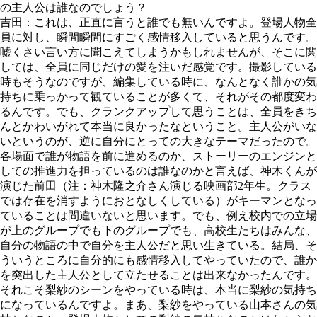
の主人公は誰なのでしょう？
吉田：これは、正直に言うと誰でも無いんですよ。登場人物全
員に対し、瞬間瞬間にすごく感情移入していると思うんです。
嘘くさい言い方に聞こえてしまうかもしれませんが、そこに関
しては、全員に同じだけの愛を注いだ感覚です。撮影している
時もそうなのですが、編集している時に、なんとなく誰かの気
持ちに乗っかって観ていることが多くて、それがその都度変わ
るんです。でも、クランクアップして思うことは、全員をきち
んとかわいがれて本当に良かったなということ。主人公がいな
いというのが、逆に自分にとっての大きなテーマだったので。
各場面で誰が物語を前に進めるのか、ストーリーのエンジンと
しての推進力を担っているのは誰なのかと言えば、神木くんが
演じた前田（注：神木隆之介さん演じる映画部2年生。クラス
では存在を消すようにおとなしくしている）がキーマンとなっ
ていることは間違いないと思います。でも、例え校内での立場
が上のグループでも下のグループでも、高校生たちはみんな、
自分の物語の中で自分を主人公だと思い生きている。結局、そ
ういうところに自分的にも感情移入してやっていたので、誰か
を突出した主人公として立たせることは出来なかったんです。
それこそ梨紗のシーンをやっている時は、本当に梨紗の気持ち
になっているんですよ。まあ、梨紗をやっている山本さんの気