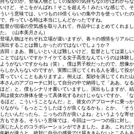
持ちなのか、登場人物としての梨紗の気持ちなのかはわからな
いけど、そこをがんばれ！そこを超えろ！みたいな感じで。そ
ういう意味では、いつもの10倍くらいの集中力を使っていたの
で、作っている時は本当にしんどかったですね。
監督が現場の空気感を取り入れて、作品中にまとめてくれまし
た。（山本美月さん）
登場人物はそれぞれ立場が違いますが、各々の感情をリアルに
演出することは難しかったのではないでしょうか？
吉田：まあ、難しいといえば難しいけど、監督としては楽しい
ことではないですか？イケてる女子高生なんていうのは体験し
ようがないですからね（笑）。僕は男子校だったので、想像か
らしか入らないのですが、実際に演じてくれる人を通して役が
育っていくこともありますよ。例えば、梨紗を演じてくれた山
本さんのアプローチに対して自分の中で納得して「ああ、なる
ほど」と。僕もシナリオ書いていますし、演出もしますが、結
局は彼女の身体を使って具体化するわけじゃないですか。「な
るほど、こういうことなんだ」と、彼女のアプローチに乗っか
りながら「もっとこうしたほうが良くなるかも」とか、「そう
したいんだったら、こっちの方が良いよね」というような寄せ
方もできる。そういう意味では、今回は一つ一つの役に対し、
演じた人とのコラボレーションができました。まあ、これだけ
年齢が違うと、絶対に自分の感覚では届ききらないところもあ