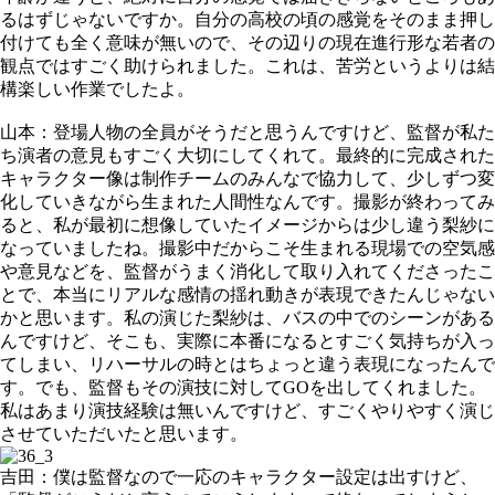
るはずじゃないですか。自分の高校の頃の感覚をそのまま押し
付けても全く意味が無いので、その辺りの現在進行形な若者の
観点ではすごく助けられました。これは、苦労というよりは結
構楽しい作業でしたよ。
山本：登場人物の全員がそうだと思うんですけど、監督が私た
ち演者の意見もすごく大切にしてくれて。最終的に完成された
キャラクター像は制作チームのみんなで協力して、少しずつ変
化していきながら生まれた人間性なんです。撮影が終わってみ
ると、私が最初に想像していたイメージからは少し違う梨紗に
なっていましたね。撮影中だからこそ生まれる現場での空気感
や意見などを、監督がうまく消化して取り入れてくださったこ
とで、本当にリアルな感情の揺れ動きが表現できたんじゃない
かと思います。私の演じた梨紗は、バスの中でのシーンがある
んですけど、そこも、実際に本番になるとすごく気持ちが入っ
てしまい、リハーサルの時とはちょっと違う表現になったんで
す。でも、監督もその演技に対してGOを出してくれました。
私はあまり演技経験は無いんですけど、すごくやりやすく演じ
させていただいたと思います。
吉田：僕は監督なので一応のキャラクター設定は出すけど、