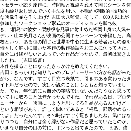
トセラー小説を原作に、時間軸と視点を変えて同じシーンを何
度も繰り返し進んでいく手法を用い、不穏的×刺激的×技巧的
な映像作品を作り上げた吉田大八監督、そして、600人以上が
参加したワークショップ形式のオーディションを勝ち抜
き、"桐島"の彼女・梨紗役を見事に射止めた福岡出身の人気モ
デル・山本美月さんが映画の公開キャンペーンで来福した。高
校という、ある種の閉じた世界を中心に生きる若者たちの姿を
瑞々しく鮮明に描いた本作の製作秘話をお二人に伺ってきた。
自分には縁がないと思っていた作品だったので、最初は驚きま
したね。（吉田監督）
本作を撮ることになったきっかけを教えてください。
吉田：きっかけは知り合いのプロデューサーの方から話が来た
から、なんです。すごく目立つ表紙で、引きのある変わったタ
イトルだったので、実は小説のことはもともと知っていまし
た。でも、年代的にも自分の範疇ではないんだろうなと思って
いて手に取ることは無かったんですね。それがある日、プロデ
ューサーから「映画にしようと思ってる作品があるんだけど」
という相談があり、詳しく聞いてみると『桐島、部活やめるっ
てよ』だったんです。その時はすごく驚きましたね。気にはな
りつつも、自分には全く縁がない作品だと思っていたものが、
いきなり自分の目の前に、ポンっと出てきたので。 まあ、僕