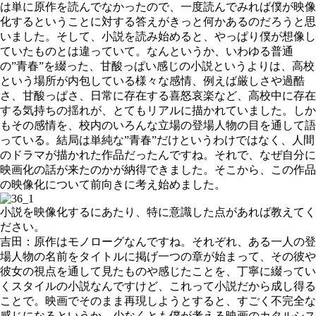
は単に原作を読んでなかったので、一度読んでみれば僕が映像
化するということに対する答えがきっと何かあるのだろうと思
いました。そして、小説を読み始めると、やっぱり僕が想像し
ていたものとは違っていて。なんというか、いわゆる普通
の”青春”を綴った、甘酸っぱい感じの小説というよりは、高校
という場所が内包している様々な感情、例えば厳しさや過酷
さ、甘酸っぱさ、日常に存在する喜怒哀楽など、高校中に存在
する気持ちの揺れが、とてもリアルに描かれていました。しか
もその感情を、校内のいろんな立場の登場人物の目を通して語
っている。結局は単純な”青春”だけというわけではなく、人間
のドラマが描かれた作品だったんですね。それで、なぜ自分に
映画化の話が来たのかが納得できました。そこから、この作品
の映像化について前向きに考え始めました。
小説を映像化するにあたり、特に意識した点があれば教えてく
ださい。
吉田：原作はモノローグなんですね。それぞれ、ある一人の登
場人物の名前をタイトルに掲げ一つの章が始まって、その彼や
彼女の視点を通して見たものや感じたことを、丁寧に綴ってい
くスタイルの小説なんですけど、これって小説だから成し得る
ことで。映画でそのまま再現しようとすると、すごく不完全な
感じになるというか、少なくとも僕が考える映画のカタルシス