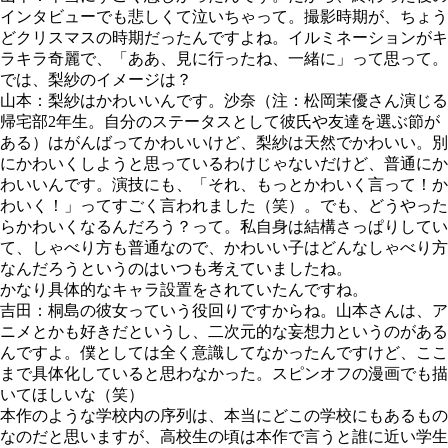
インタビューでも悲しくて泣いちゃって。撮影時期が、ちょう
どクリスマスの時期だったんですよね。イルミネーションがキ
ラキラ奇麗で、「ああ、見に行ったね、一緒に」って思って。
では、梨紗のイメージは？
山本：梨紗はかわいいんです。沙奈（注：松岡茉優さん演じる
帰宅部2年生。自分のステータスとして彼氏や友達を選ぶ節が
ある）はがんばってかわいいけど、梨紗は天然でかわいい。別
にかわいくしようと思っているわけじゃないだけど、普通にか
わいいんです。演技にも、「それ、もっとかわいく言って！か
わいく！」ってすごく言われました（笑）。でも、どうやった
らかわいくなるんだろう？って。私自身は結構さっぱりしてい
て、しゃべり方も普通なので、かわいい子はどんなしゃべり方
なんだろうというのはいつも考えていましたね。
かなり具体的なキャラ設置をされていたんですね。
吉田：桐島の彼女っていう役回りですからね。山本さんは、ア
ニメとかも好きだというし、二次元的な妄想力というのがある
んですよ。僕としては全く意識してなかったんですけど、ここ
まで具体化していると思わなかった。スピンオフの漫画でも描
いてほしいな（笑）
本作のような学校内の序列は、本当にどこの学校にもあるもの
なのだと思いますが、高校生の頃は本作で言うと誰に近い学生