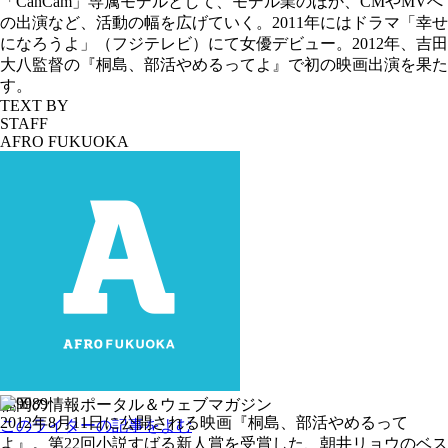
「CanCam」専属モデルとして、モデル業のほか、CMやMVへ
の出演など、活動の幅を広げていく。2011年にはドラマ「幸せ
になろうよ」（フジテレビ）にて女優デビュー。2012年、吉田
大八監督の『桐島、部活やめるってよ』で初の映画出演を果た
す。
TEXT BY
STAFF
AFRO FUKUOKA
福岡の情報ポータル＆ウェブマガジン
2012年8月11日に公開される映画『桐島、部活やめるって
このライターの記事をよむ
よ』。第22回小説すばる新人賞を受賞した、朝井リョウのベス