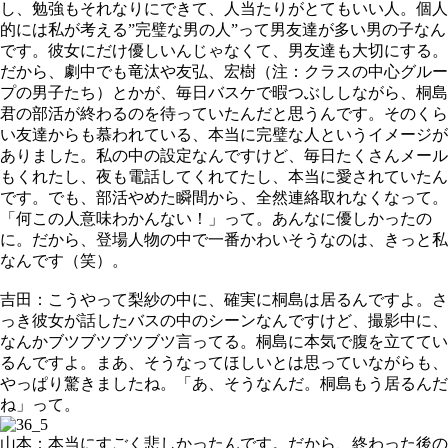
し、勉強もそれなりにできて、人当たりがとてもいい人。個人
的には私が考える”完璧な男の人”って男友達が多い男の子なん
です。彼女にだけ優しいんじゃなくて、男友達も大切にする。
だから、劇中でも竜汰や友弘、宏樹（注：クラスの中心グルー
プの男子たち）とかが、毎日バスケで暇つぶししながら、桐島
君の部活が終わるのを待っていたんだと思うんです。そのくら
い友達からも慕われている、本当に完璧な人というイメージが
ありました。私の中の設定なんですけど、毎日たくさんメール
もくれたし、夜も電話してくれてたし、本当に愛されていたん
です。でも、部活やめた瞬間から、全然連絡取れなくなって。
「何この人意味わかんない！」って。あんなに優しかったの
に。だから、登場人物の中で一番かわいそうなのは、きっと私
なんです（笑）。
吉田：こうやって梨紗の中に、確実に桐島は居るんですよ。さ
っき彼女が話したバスの中のシーンなんですけど、撮影中に、
なんかブツブツブツブツ言ってる。桐島に本気で腹を立ててい
るんですよ。まあ、そうなってほしいとは思っていながらも、
やっぱり驚きましたね。「あ、そうなんだ。桐島もう居るんだ
ね」って。
山本：本当にすごく悲しかったんです。だから、終わった後の