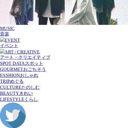
MUSIC
音楽
EVENT
イベント
ART / CREATIVE
アート・クリエイティブ
SPOT DATA
スポット
GOURMET
おごちそう
FASHION
おしゃれ
TRIP
めぐる
CULTURE
たのしむ
BEAUTY
きれい
LIFESTYLE
くらし