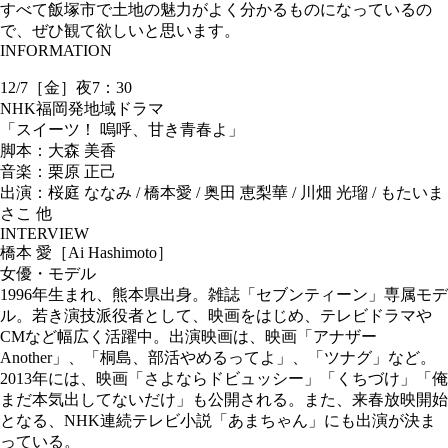
すべて飯塚市で土地の魅力がよく分かるものになっているの
で、ぜひ観て欲しいと思います。
INFORMATION
12/7［金］夜7：30
NHK福岡発地域ドラマ
「スイーツ！ 嗚呼、甘き青春よ」
脚本：大森 美香
音楽：栗原 正己
出演：桜庭 ななみ / 橋本愛 / 奥田 恵梨華 / 川畑 光瑠 / もたいま
さこ 他
INTERVIEW
橋本 愛［Ai Hashimoto］
女優・モデル
1996年生まれ、熊本県出身。雑誌「セブンティーン」専属モデ
ル。若き演技派役者として、映画をはじめ、テレビドラマや
CMなど幅広く活躍中。出演映画は、映画「アナザー
Another」、「桐島、部活やめるってよ」、「ツナグ」など。
2013年には、映画「さよならドビュッシー」「くちづけ」「俺
まだ本気出してないだけ」も公開される。また、来春放映開始
となる、NHK連続テレビ小説「あまちゃん」にも出演が決ま
っている。