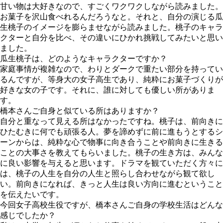
甘い物は大好きなので、すごくワクワクしながら読みました。
お菓子を沢山食べれるんだろうなと。それと、自分の演じる瓜
生桃子のイメージを膨らませながら読みました。桃子のキャラ
クターと自分を比べ、その違いにひかれ挑戦してみたいと思い
ました。
瓜生桃子は、どのようなキャラクターですか？
家庭事情が複雑なので、わりとダークで重たい部分を持ってい
るんですが、等身大の女子高生であり、純粋にお菓子づくりが
好きな女の子です。それに、誰に対しても優しい所がありま
す。
橋本さんご自身と似ている所はありますか？
自分と重なって見える所はなかったですね。桃子は、前向きに
ひたむきに何でも頑張る人。夢を諦めずに前に進もうとするシ
ーンからは、純粋な心で物事に向き合うことや前向きに生きる
ことの大事さを教えてもらいました。桃子の生き方は、みんな
に良い影響を与えると思います。ドラマを観ていただく方々に
は、桃子の人生を自分の人生と照らし合わせながら観て欲し
い。前向きになれば、きっと人生は良い方向に進むということ
を伝えたいです。
今回女子高校生役ですが、橋本さんご自身の学校生活はどんな
感じでしたか？