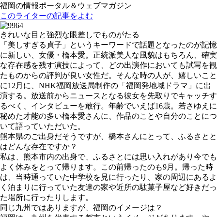
福岡の情報ポータル＆ウェブマガジン
このライターの記事をよむ
きれいな目と強烈な眼差しでものがたる
「美しすぎる貞子」というキーワードで話題となったのが記憶
に新しい、女優・橋本愛。正統派美人な風貌はもちろん、確実
な存在感を残す演技によって、どの出演作においても試写を観
たものからの評判が良い女性だ。そんな時の人が、嬉しいこと
に12月に、NHK福岡放送局制作の「福岡発地域ドラマ」に出
演する。放送前からニュースとなる彼女を先取りでキャッチす
るべく、インタビューを敢行。年齢でいえば16歳。若さゆえに
秘めた才能の多い橋本愛さんに、作品のことや自分のことにつ
いて語っていただいた。
熊本県のご出身だそうですが、橋本さんにとって、ふるさとと
はどんな存在ですか？
私は、熊本市内の出身で、ふるさとには思い入れがあり今でも
よく休みをとって帰ります。この前帰ったのも9月。帰った時
は、当時通っていた中学校を見に行ったり、家の周辺にあるよ
く泊まりに行っていた友達の家や近所の駄菓子屋など好きだっ
た場所に行ったりします。
同じ九州ではありますが、福岡のイメージは？