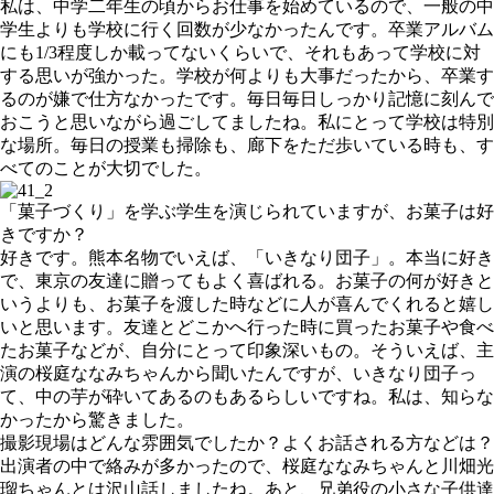
私は、中学二年生の頃からお仕事を始めているので、一般の中
学生よりも学校に行く回数が少なかったんです。卒業アルバム
にも1/3程度しか載ってないくらいで、それもあって学校に対
する思いが強かった。学校が何よりも大事だったから、卒業す
るのが嫌で仕方なかったです。毎日毎日しっかり記憶に刻んで
おこうと思いながら過ごしてましたね。私にとって学校は特別
な場所。毎日の授業も掃除も、廊下をただ歩いている時も、す
べてのことが大切でした。
「菓子づくり」を学ぶ学生を演じられていますが、お菓子は好
きですか？
好きです。熊本名物でいえば、「いきなり団子」。本当に好き
で、東京の友達に贈ってもよく喜ばれる。お菓子の何が好きと
いうよりも、お菓子を渡した時などに人が喜んでくれると嬉し
いと思います。友達とどこかへ行った時に買ったお菓子や食べ
たお菓子などが、自分にとって印象深いもの。そういえば、主
演の桜庭ななみちゃんから聞いたんですが、いきなり団子っ
て、中の芋が砕いてあるのもあるらしいですね。私は、知らな
かったから驚きました。
撮影現場はどんな雰囲気でしたか？よくお話される方などは？
出演者の中で絡みが多かったので、桜庭ななみちゃんと川畑光
瑠ちゃんとは沢山話しましたね。あと、兄弟役の小さな子供達