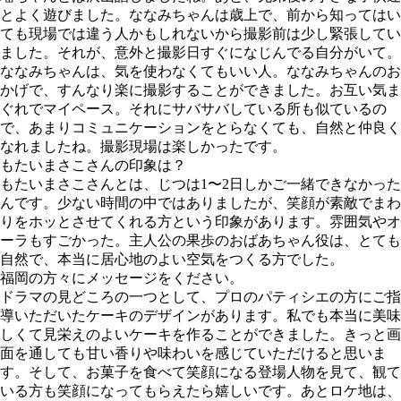
とよく遊びました。ななみちゃんは歳上で、前から知ってはい
ても現場では違う人かもしれないから撮影前は少し緊張してい
ました。それが、意外と撮影日すぐになじんでる自分がいて。
ななみちゃんは、気を使わなくてもいい人。ななみちゃんのお
かげで、すんなり楽に撮影することができました。お互い気ま
ぐれでマイペース。それにサバサバしている所も似ているの
で、あまりコミュニケーションをとらなくても、自然と仲良く
なれましたね。撮影現場は楽しかったです。
もたいまさこさんの印象は？
もたいまさこさんとは、じつは1〜2日しかご一緒できなかった
んです。少ない時間の中ではありましたが、笑顔が素敵でまわ
りをホッとさせてくれる方という印象があります。雰囲気やオ
ーラもすごかった。主人公の果歩のおばあちゃん役は、とても
自然で、本当に居心地のよい空気をつくる方でした。
福岡の方々にメッセージをください。
ドラマの見どころの一つとして、プロのパティシエの方にご指
導いただいたケーキのデザインがあります。私でも本当に美味
しくて見栄えのよいケーキを作ることができました。きっと画
面を通しても甘い香りや味わいを感じていただけると思いま
す。そして、お菓子を食べて笑顔になる登場人物を見て、観て
いる方も笑顔になってもらえたら嬉しいです。あとロケ地は、