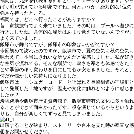
福岡は、九州を代表する都市というイメージがあります。やっ
ぱり町が栄えている印象ですね。何というか…絶対的な1位の
強さを持ったところ。
福岡では、どこへ行ったことがありますか？
昔、家族旅行でよく来ていました。その時は、プールへ遊びに
行きましたね。具体的な場所はあまり覚えていないんですが、
よく来ていました。
飯塚市が舞台ですが、飯塚市の印象はいかがですか？
今回初めて訪れたのですが、飯塚市で、夏の空気も秋の空気も
味わえて、本当にきれいな所なんだと実感しました。私が好き
な空気が流れてる。そんな場所で、暑さも寒さも体感できたこ
とや季節の移り変わりを目にして心が安らぎました。それと、
何だか懐かしい気持ちになりました。
飯塚市は、「シュガーロード」と呼ばれる長崎街道の宿場町と
して発展した土地ですが、歴史や文化に触れどのように感じま
したか？
炭坑跡地や飯塚市歴史資料館で、飯塚市特有の文化に多々触れ
ることができて面白かったです。役を演じているからというよ
りも、自分が楽しくてずっと見てしまいました。
出演することが決まり、ストーリーや台本を見た時の率直な感
想をお聞かせください。