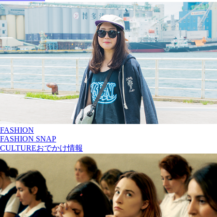
FASHION
FASHION SNAP
CULTURE
おでかけ情報