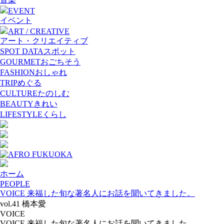
EVENT
イベント
ART / CREATIVE
アート・クリエイティブ
SPOT DATA
スポット
GOURMET
おごちそう
FASHION
おしゃれ
TRIP
めぐる
CULTURE
たのしむ
BEAUTY
きれい
LIFESTYLE
くらし
ホーム
PEOPLE
VOICE 来福した旬な著名人にお話を聞いてきました。
vol.41 橋本愛
VOICE
VOICE 来福した旬な著名人にお話を聞いてきました。