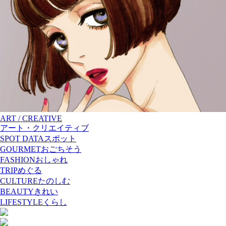
ART / CREATIVE
アート・クリエイティブ
SPOT DATA
スポット
GOURMET
おごちそう
FASHION
おしゃれ
TRIP
めぐる
CULTURE
たのしむ
BEAUTY
きれい
LIFESTYLE
くらし