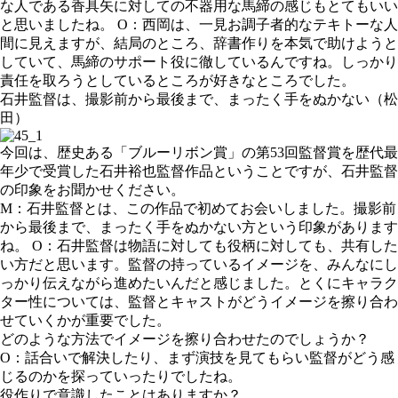
な人である香具矢に対しての不器用な馬締の感じもとてもいい
と思いましたね。 O：西岡は、一見お調子者的なテキトーな人
間に見えますが、結局のところ、辞書作りを本気で助けようと
していて、馬締のサポート役に徹しているんですね。しっかり
責任を取ろうとしているところが好きなところでした。
石井監督は、撮影前から最後まで、まったく手をぬかない（松
田）
今回は、歴史ある「ブルーリボン賞」の第53回監督賞を歴代最
年少で受賞した石井裕也監督作品ということですが、石井監督
の印象をお聞かせください。
M：石井監督とは、この作品で初めてお会いしました。撮影前
から最後まで、まったく手をぬかない方という印象があります
ね。 O：石井監督は物語に対しても役柄に対しても、共有した
い方だと思います。監督の持っているイメージを、みんなにし
っかり伝えながら進めたいんだと感じました。とくにキャラク
ター性については、監督とキャストがどうイメージを擦り合わ
せていくかが重要でした。
どのような方法でイメージを擦り合わせたのでしょうか？
O：話合いで解決したり、まず演技を見てもらい監督がどう感
じるのかを探っていったりでしたね。
役作りで意識したことはありますか？