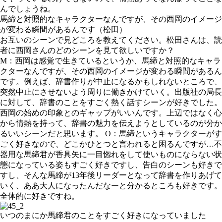
んでしょうね。
馬締と対照的なキャラクターなんですが、その西岡のイメージ
が変わる瞬間があるんです（松田）
お互いのシーンで見どころを教えてください。松田さんは、読
者に西岡さんのどのシーンを見て欲しいですか？
M：西岡は感覚で生きているというか、馬締と対照的なキャラ
クターなんですが、その西岡のイメージが変わる瞬間があるん
です。例えば、辞書作りが中止になるかもしれないところで、
突然中止にさせないよう周りに働きかけていく。出版社の局長
に対して、辞書のことをすごく熱く話すシーンが好きでした。
西岡の始めの印象とのギャップがいいんです。上辺ではなく心
から情熱を持って、辞書の魅力を伝えようとしているのが分か
るいいシーンだと思います。 O：馬締というキャラクターがす
ごく好きなので、どこかひとつと言われると困るんですが…不
器用な馬締君が香具矢に一目惚れをして使いものにならない状
態になっている姿もすごく好きですし、告白のシーンも好きで
すし、そんな馬締が13年後リーダーとなって辞書を作りあげて
いく、ああ大人になったんだなーと分かるところも好きです。
全体的に好きですね。
いつのまにか馬締君のことをすごく好きになっていました