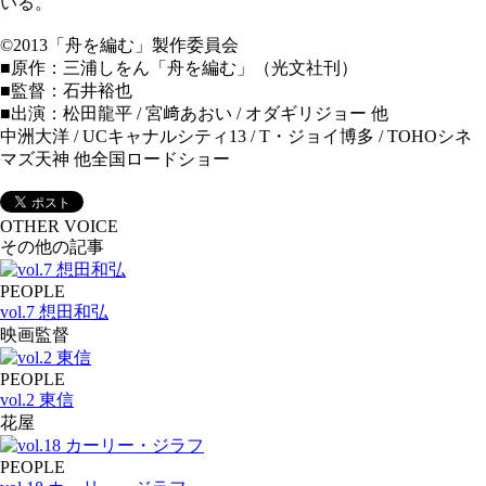
いる。
©2013「舟を編む」製作委員会
■原作：三浦しをん「舟を編む」（光文社刊）
■監督：石井裕也
■出演：松田龍平 / 宮﨑あおい / オダギリジョー 他
中洲大洋 / UCキャナルシティ13 / T・ジョイ博多 / TOHOシネ
マズ天神 他全国ロードショー
OTHER VOICE
その他の記事
PEOPLE
vol.7 想田和弘
映画監督
PEOPLE
vol.2 東信
花屋
PEOPLE