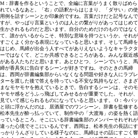
M：辞書を作るということで、全編に言葉がうまく散りばめら
れているなあと。「右」の語釈からはじまり、「ダサい」の使
用例を話すシーンとか印象的ですね。言葉だけだと記号なんで
すが、やっぱり言葉というのは人との繋がりがあってはじめて
生かされるものだと思います。自分のためだけのものではなく
て、誰かがいるからこそ、特別な意味を持つというか。それが
すごくよく分かる表現になっていると思います。そして馬締を
はじめ、馬締が出会う人すべてがありえないようなキャラクタ
ーではなくて、どこか共感できるところがある。みんな親近感
がある人たちだと思います。あとひとつ、シーンでいうと、馬
締が香具矢に告白するシーンが好きですね。そのときの馬締
は、西岡が辞書編集部からいなくなる問題や好きな人にラブレ
ターを渡した後で答えを待っている不安な気持ちなど、さまざ
まなモヤモヤを抱えているときで。告白するシーンは、そのモ
ヤモヤ感をどうふっ飛ばしてみせるかが重要でした。それが、
見ていて感じられるものになっていると思います。 O：今パッ
と頭に浮かんだのは、居酒屋でのワンシーン。辞書を監修する
松本先生が酔っ払っていて、制作中の「大渡海」の姿を熱く語
っているところ。そこにいる辞書編集部のメンバーそれぞれが
違った心境でそこにいるんです。西岡は、松本先生の長話にす
っかりうんざりしている様子なのに、馬締はその話にすごく響