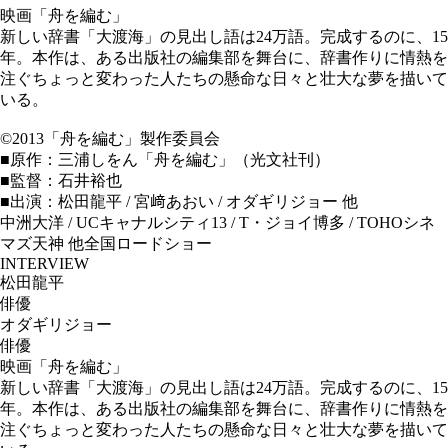
映画「舟を編む」
新しい辞書「大渡海」の見出し語は24万語。完成するのに、15
年。本作は、ある出版社の編集部を舞台に、辞書作りに情熱を
注ぐちょっと変わった人たちの懸命な日々と壮大な夢を描いて
いる。
©2013「舟を編む」製作委員会
■原作：三浦しをん「舟を編む」（光文社刊）
■監督：石井裕也
■出演：松田龍平 / 宮﨑あおい / オダギリジョー 他
中洲大洋 / UCキャナルシティ13 / T・ジョイ博多 / TOHOシネ
マズ天神 他全国ロードショー
INTERVIEW
松田龍平
俳優
オダギリジョー
俳優
映画「舟を編む」
新しい辞書「大渡海」の見出し語は24万語。完成するのに、15
年。本作は、ある出版社の編集部を舞台に、辞書作りに情熱を
注ぐちょっと変わった人たちの懸命な日々と壮大な夢を描いて