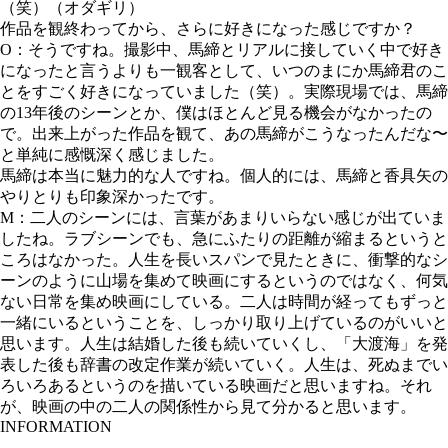
（笑）（オダギリ）
作品を観終わってから、さらに好きになった感じですか？
O：そうですね。撮影中、馬締とリアルに接していく中で好き
になったと言うよりも一観客として、いつのまにか馬締君のこ
とをすごく好きになっていました（笑）。実際現場では、馬締
の13年後のシーンとか、僕はほとんど見る機会がなかったの
で。出来上がった作品を観て、あの馬締がこうなったんだな〜
と単純に感慨深く感じました。
馬締は本当に魅力的な人ですね。個人的には、馬締と香具矢の
やりとりも印象深かったです。
M：二人のシーンには、言葉があまりいらない感じが出ていま
したね。ラブシーンでも、急にふたりの距離が縮まるというと
ころはなかった。人生を長いスパンで見たときに、衝撃的なシ
ーンのように山場を集めて映画にするというのではなく、何気
ない日常を集め映画にしている。二人は時間が経ってもずっと
一緒にいるということを、しっかり取り上げているのがいいと
思います。人生は結婚した後も続いていくし、「大渡海」を発
表した後も辞書の改定作業が続いていく。人生は、死ぬまでい
ろいろあるというのを描いている映画だと思いますね。それ
が、映画の中の二人の関係性から見て分かると思います。
INFORMATION