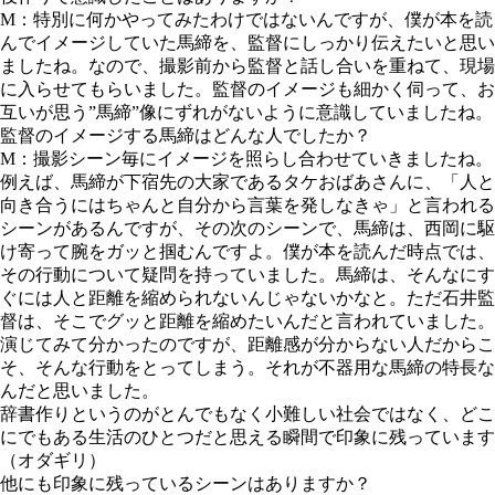
M：特別に何かやってみたわけではないんですが、僕が本を読
んでイメージしていた馬締を、監督にしっかり伝えたいと思い
ましたね。なので、撮影前から監督と話し合いを重ねて、現場
に入らせてもらいました。監督のイメージも細かく伺って、お
互いが思う”馬締”像にずれがないように意識していましたね。
監督のイメージする馬締はどんな人でしたか？
M：撮影シーン毎にイメージを照らし合わせていきましたね。
例えば、馬締が下宿先の大家であるタケおばあさんに、「人と
向き合うにはちゃんと自分から言葉を発しなきゃ」と言われる
シーンがあるんですが、その次のシーンで、馬締は、西岡に駆
け寄って腕をガッと掴むんですよ。僕が本を読んだ時点では、
その行動について疑問を持っていました。馬締は、そんなにす
ぐには人と距離を縮められないんじゃないかなと。ただ石井監
督は、そこでグッと距離を縮めたいんだと言われていました。
演じてみて分かったのですが、距離感が分からない人だからこ
そ、そんな行動をとってしまう。それが不器用な馬締の特長な
んだと思いました。
辞書作りというのがとんでもなく小難しい社会ではなく、どこ
にでもある生活のひとつだと思える瞬間で印象に残っています
（オダギリ）
他にも印象に残っているシーンはありますか？