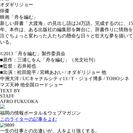
オダギリジョー
俳優
映画「舟を編む」
新しい辞書「大渡海」の見出し語は24万語。完成するのに、15
年。本作は、ある出版社の編集部を舞台に、辞書作りに情熱を
注ぐちょっと変わった人たちの懸命な日々と壮大な夢を描いて
いる。
©2013「舟を編む」製作委員会
■原作：三浦しをん「舟を編む」（光文社刊）
■監督：石井裕也
■出演：松田龍平 / 宮﨑あおい / オダギリジョー 他
中洲大洋 / UCキャナルシティ13 / T・ジョイ博多 / TOHOシネ
マズ天神 他全国ロードショー
TEXT BY
STAFF
AFRO FUKUOKA
福岡の情報ポータル＆ウェブマガジン
このライターの記事をよむ
一生の仕事との出逢いが、人をより強くする。