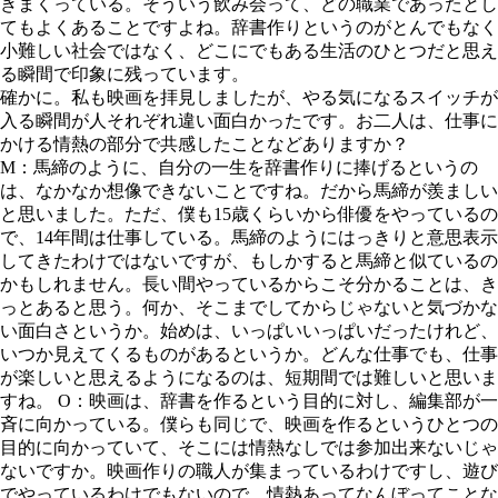
きまくっている。そういう飲み会って、どの職業であったとし
てもよくあることですよね。辞書作りというのがとんでもなく
小難しい社会ではなく、どこにでもある生活のひとつだと思え
る瞬間で印象に残っています。
確かに。私も映画を拝見しましたが、やる気になるスイッチが
入る瞬間が人それぞれ違い面白かったです。お二人は、仕事に
かける情熱の部分で共感したことなどありますか？
M：馬締のように、自分の一生を辞書作りに捧げるというの
は、なかなか想像できないことですね。だから馬締が羨ましい
と思いました。ただ、僕も15歳くらいから俳優をやっているの
で、14年間は仕事している。馬締のようにはっきりと意思表示
してきたわけではないですが、もしかすると馬締と似ているの
かもしれません。長い間やっているからこそ分かることは、き
っとあると思う。何か、そこまでしてからじゃないと気づかな
い面白さというか。始めは、いっぱいいっぱいだったけれど、
いつか見えてくるものがあるというか。どんな仕事でも、仕事
が楽しいと思えるようになるのは、短期間では難しいと思いま
すね。 O：映画は、辞書を作るという目的に対し、編集部が一
斉に向かっている。僕らも同じで、映画を作るというひとつの
目的に向かっていて、そこには情熱なしでは参加出来ないじゃ
ないですか。映画作りの職人が集まっているわけですし、遊び
でやっているわけでもないので、情熱あってなんぼってことな