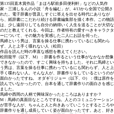
第135回直木賞作品「まほろ駅前多田便利軒」などの人気作
家・三浦しをんの小説「舟を編む」が、4/13から全国で公開さ
れた。電子辞書が普及しすぐに答えを出せる時代にありなが
ら、紙辞書にこだわり続ける辞書編集部を描く本作。この物語
は、少し遠回りしても自分の納得いく人生を送ることが大切な
のだと教えてくれる。今回は、作者特有の愛すべきキャラクタ
ーについて、その魅力を実感した二人にお話を伺った。
馬締という男は、言葉を操る仕事に携わっているにも関わら
ず、人と上手く喋れない人（松田）
作品を読んだ時の率直な感想を教えてください。
松田龍平（以下、M）：辞書を作るという仕事がなかなか想像
できなかったので、すごく興味を持ちました。それに馬締とい
う男は、言葉を操る仕事に携わっているにも関わらず、人と上
手く喋れない人。そんな人が、辞書作りをしているというのが
面白かったですね。 オダギリジョー（以下、O）：僕は原作を
読んでいなかったので、台本を通して辞書作りの面白さを感じ
ました。
馬締や西岡の人柄で興味深かったところはありますか？
M：馬締の真面目なところですね。人とのコミュニケーション
が苦手な人が、ちゃんと人と向きあっていこうとするところや
辞書作りを通し成長していく姿が面白かったです。あと、好き