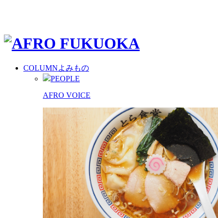
COLUMN
よみもの
PEOPLE
AFRO VOICE